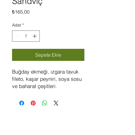
Sandviç
Fiyat
₺165,00
Adet
*
Sepete Ekle
Buğday ekmeği, ızgara tavuk
fileto, kaşar peyniri, soya sosu
ve baharat çeşitleri.
Hakkımızda
Sosyal
Medya