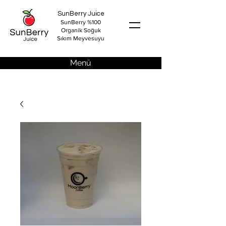
SunBerry Juice
SunBerry %100
Organik Soğuk
Sıkım Meyvesuyu
Menü