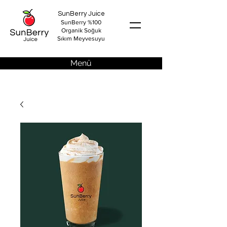
SunBerry Juice
SunBerry %100
Organik Soğuk
Sıkım Meyvesuyu
Menü