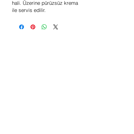
hali. Üzerine pürüzsüz krema
ile servis edilir.
Hakkımızda
Sosyal
Medya
Anasayfa
Instagram
Hikayemiz
Facebook
Menü
Twitter
Konum & Saatler
İletişim