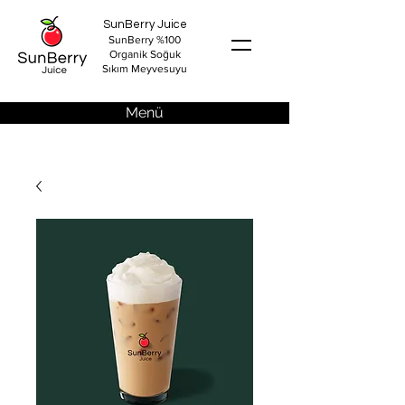
SunBerry Juice
SunBerry %100
Organik Soğuk
Sıkım Meyvesuyu
Menü