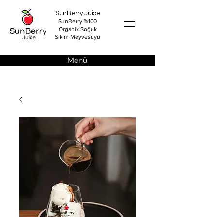
SunBerry Juice
SunBerry %100
Organik Soğuk
Sıkım Meyvesuyu
Menü