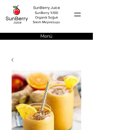
SunBerry Juice
SunBerry %100
Organik Soğuk
Sıkım Meyvesuyu
Menü